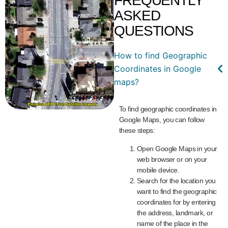
FREQUENTLY
ASKED
QUESTIONS
How to find Geographic
Coordinates in Google
maps?
To find geographic coordinates in
Google Maps, you can follow
these steps:
Open Google Maps in your
web browser or on your
mobile device.
Search for the location you
want to find the geographic
coordinates for by entering
the address, landmark, or
name of the place in the