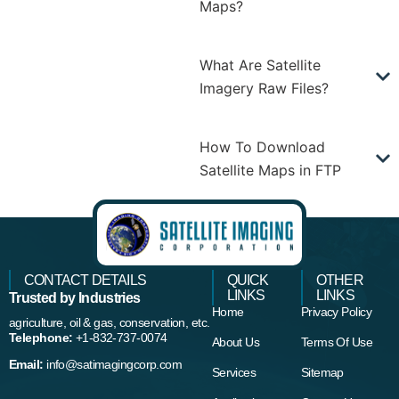
Maps?
What Are Satellite
Imagery Raw Files?
How To Download
Satellite Maps in FTP
CONTACT DETAILS
QUICK
OTHER
LINKS
LINKS
Trusted by Industries
Home
Privacy Policy
agriculture, oil & gas, conservation, etc.
Telephone:
+1-832-737-0074
About Us
Terms Of Use
Email:
info@satimagingcorp.com
Services
Sitemap