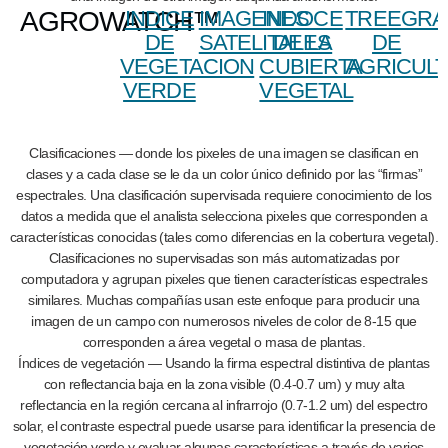
AGROWATCH™
INDICE
IMAGENES
INDOCE
TREEGRA
DE
SATELITALES
DE LA
DE
VEGETACION
CUBIERTA
AGRICUL
VERDE
VEGETAL
Clasificaciones — donde los pixeles de una imagen se clasifican en
clases y a cada clase se le da un color único definido por las “firmas”
espectrales. Una clasificación supervisada requiere conocimiento de los
datos a medida que el analista selecciona pixeles que corresponden a
características conocidas (tales como diferencias en la cobertura vegetal).
Clasificaciones no supervisadas son más automatizadas por
computadora y agrupan pixeles que tienen características espectrales
similares. Muchas compañías usan este enfoque para producir una
imagen de un campo con numerosos niveles de color de 8-15 que
corresponden a área vegetal o masa de plantas.
Índices de vegetación — Usando la firma espectral distintiva de plantas
con reflectancia baja en la zona visible (0.4-0.7 um) y muy alta
reflectancia en la región cercana al infrarrojo (0.7-1.2 um) del espectro
solar, el contraste espectral puede usarse para identificar la presencia de
vegetación verde y evaluar algunas características a través de varios